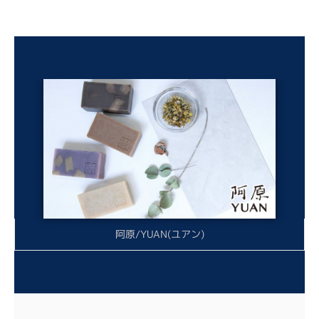
阿原/YUAN(ユアン)